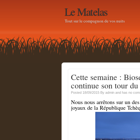
Le Matelas
Tout sur le compagnon de vos nuits
Cette semaine : Bios
continue son tour d
Posted 18/09/2015
By
admin
and has
no com
Nous nous arrêtons sur un des
joyaux de la République Tchè