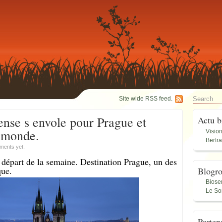
Site wide RSS feed.
ense s envole pour Prague et
Actu b
u monde.
Visio
Bertr
ments yet.
 départ de la semaine. Destination Prague, un des
que.
Blogro
Biose
Le So
Parten