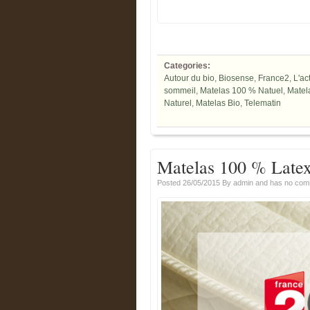
Categories:
Autour du bio
,
Biosense
,
France2
,
L'ac
sommeil
,
Matelas 100 % Natuel
,
Matel
Naturel
,
Matelas Bio
,
Telematin
Matelas 100 % Latex 
Posted 26/05/2015
By
admin
and has
no com