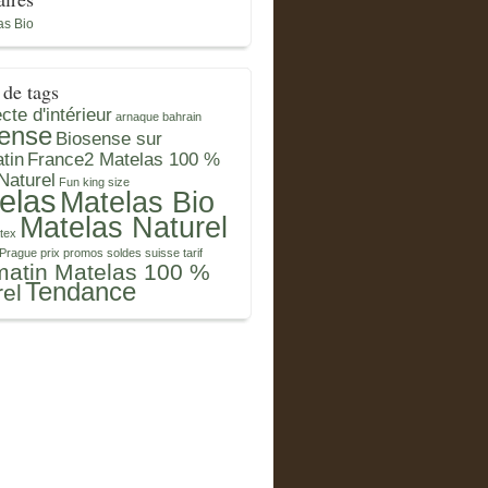
as Bio
de tags
cte d'intérieur
arnaque
bahrain
ense
Biosense sur
tin
France2 Matelas 100 %
Naturel
Fun
king size
elas
Matelas Bio
Matelas Naturel
atex
Prague
prix
promos
soldes
suisse
tarif
matin Matelas 100 %
Tendance
rel