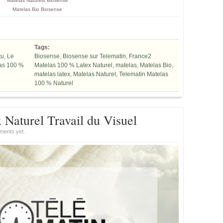
Matelas Naturels Biosense
Matelas Bio Biosense
Tags:
tu
,
Le
Biosense
,
Biosense sur Telematin
,
France2
as 100 %
Matelas 100 % Latex Naturel
,
matelas
,
Matelas Bio
,
matelas latex
,
Matelas Naturel
,
Telematin Matelas
100 % Naturel
Naturel Travail du Visuel
ments yet.