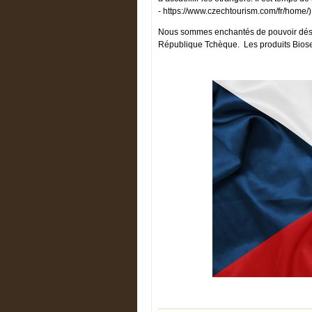
- https://www.czechtourism.com/fr/home/)
Nous sommes enchantés de pouvoir désor
République Tchèque. Les produits Bio