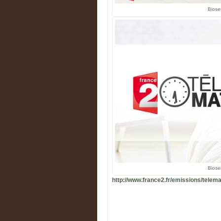
Biose
Biose
http://www.france2.fr/emissions/telem