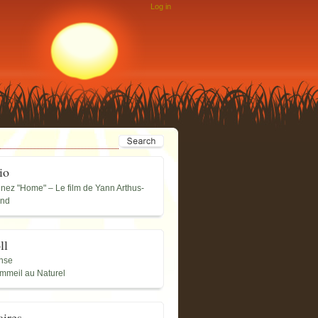
Log in
io
nnez "Home" – Le film de Yann Arthus-
and
ll
nse
mmeil au Naturel
aires