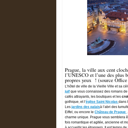
Prague, la ville aux cent cloch
l’UNESCO et l’une des plus be
propres yeux ! (source Office
L’hôtel de ville de la Vieille Ville et sa c
juif
que vous connaissez des romans de 
cafés attrayants, les boutiques et les
croi
gothique, et l’
église Saint Nicolas
dans l
Les
jardins des palais
à l’abri des tumult
Eiffel, ou encore le
Château de Prague
charme unique. Prague vous semblera être
fois romantique et agitée, ancienne et mo
à accueillir les étrangers. Il est temps 