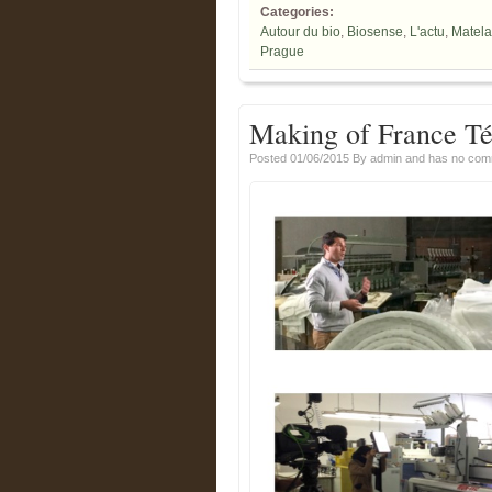
Categories:
Autour du bio
,
Biosense
,
L'actu
,
Matela
Prague
Making of France Té
Posted 01/06/2015
By
admin
and has
no com