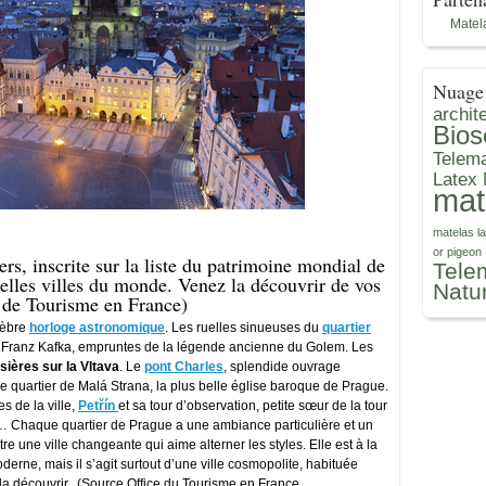
Matel
Nuage 
archite
Bios
Telema
Latex 
mat
matelas l
or
pigeon
ers, inscrite sur la liste du patrimoine mondial de
Tele
lles villes du monde. Venez la découvrir de vos
Natu
 de Tourisme en France)
élèbre
horloge astronomique
. Les ruelles sinueuses du
quartier
Franz Kafka, empruntes de la légende ancienne du Golem. Les
sières sur la Vltava
. Le
pont Charles
, splendide ouvrage
e quartier de Malá Strana, la plus belle église baroque de Prague.
es de la ville,
Petřín
et sa tour d’observation, petite sœur de la tour
… Chaque quartier de Prague a une ambiance particulière et un
 une ville changeante qui aime alterner les styles. Elle est à la
derne, mais il s’agit surtout d’une ville cosmopolite, habituée
de la découvrir. (Source Office du Tourisme en France