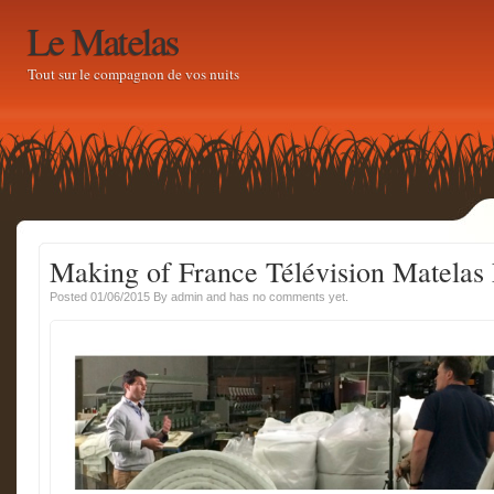
Le Matelas
Tout sur le compagnon de vos nuits
Making of France Télévision Matelas 
Posted 01/06/2015
By
admin
and has
no comments yet.