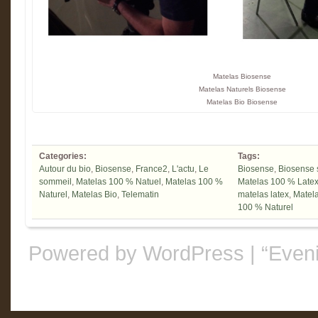
Matelas Biosense
Matelas Naturels Biosense
Matelas Bio Biosense
Categories:
Tags:
Autour du bio
,
Biosense
,
France2
,
L'actu
,
Le
Biosense
,
Biosense 
sommeil
,
Matelas 100 % Natuel
,
Matelas 100 %
Matelas 100 % Latex
Naturel
,
Matelas Bio
,
Telematin
matelas latex
,
Matela
100 % Naturel
Powered by WordPress
|
“Even