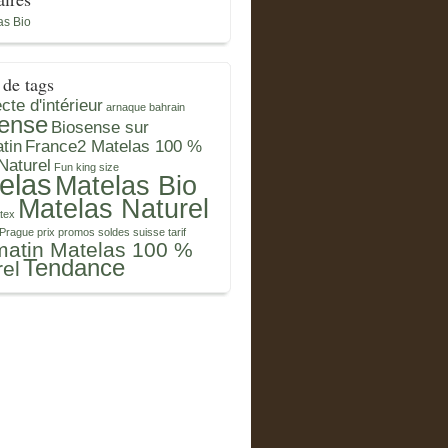
as Bio
de tags
cte d'intérieur
arnaque
bahrain
ense
Biosense sur
tin
France2 Matelas 100 %
Naturel
Fun
king size
elas
Matelas Bio
Matelas Naturel
atex
Prague
prix
promos
soldes
suisse
tarif
matin Matelas 100 %
Tendance
rel