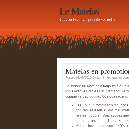
Le Matelas
Tout sur le compagnon de vos nuits
Matelas en promotion
Posted 09/09/2013
By
admin
and has
no com
Le monde du matelas a toujours été un mil
jours avec les ventes sur internet où le “
commerce traditionnel. Quelques exemple
-80% sur un matelas en mousse PU
non remisé à 600 €. Pas mal, d’au
remise… 600 € ! Mais avouez que -8
de magasins du nord de la France, 
Ventes flash de matelas à -40% o