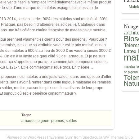
velle vente flash la remplace immédiatement avec le même produit
Matel
r le site d’une marque de matelas espagnols qui essaie de
13-2014, section literie : 90% des matelas sont remisés à -30%
Nuage 
 Pratique, pas besoin d’attendre les soldes :-). Catalogue dans
e dans une très célèbre chaîne française de magasins de meuble.
archite
Bios
 qui prennent vraiment les clients pour des pigeons. Pourquoi ?
Telema
 remisé, c’est que sa véritable valeur est le prix remisé, et non
emple du matelas à 600 € au lieu de 3000 € ne vaudra jamais 3000 €
Latex 
mat
. On est à la limite (de quel côté ?!) de l’arnaque. Et je ne suis
choses : ça s’appelle une pratique commerciale trompeuse selon le
matelas l
-1à L.121-7. Et le commerçant risque gros. En théorie…
or
pigeon
Tele
e proposer nos matelas à une juste valeur, dans une optique d’offrir
Natu
clients, sans avoir à rentrer dans cette logique malsaine de remises
solder, remise, casser les prix sont les artisans de leur propre
? Et surtout, où est le bénéfice consommateur ?
Tags:
arnaque
,
pigeon
,
promos
,
soldes
Powered by WordPress
|
“Evening Sun” from Spectacu.la WP Themes Club