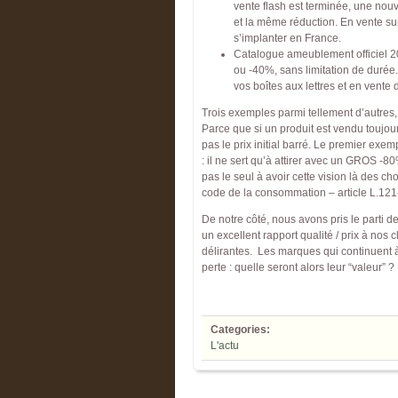
vente flash est terminée, une nou
et la même réduction. En vente su
s’implanter en France.
Catalogue ameublement officiel 20
ou -40%, sans limitation de durée.
vos boîtes aux lettres et en vent
Trois exemples parmi tellement d’autres,
Parce que si un produit est vendu toujours
pas le prix initial barré. Le premier ex
: il ne sert qu’à attirer avec un GROS -80%
pas le seul à avoir cette vision là des 
code de la consommation – article L.121
De notre côté, nous avons pris le parti d
un excellent rapport qualité / prix à nos 
délirantes. Les marques qui continuent à 
perte : quelle seront alors leur “valeur” 
Categories:
L'actu