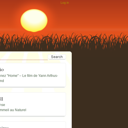
Log in
io
nnez "Home" – Le film de Yann Arthus-
and
ll
nse
mmeil au Naturel
aires