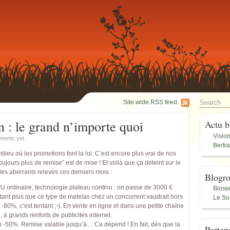
Site wide RSS feed.
 : le grand n’importe quoi
Actu b
Visio
ments yet.
Bertr
ieu où les promotions font la loi. C’est encore plus vrai de nos
toujours plus de remise” est de mise ! Et voilà que ça déteint sur le
s aberrants relevés ces derniers mois :
Blogro
 ordinaire, technologie plateau continu : on passe de 3000 €
Biose
tant plus que ce type de matelas chez un concurrent vaudrait hors
Le So
0%, c’est tentant ;-). En vente en ligne et dans une petite chaîne
à grands renforts de publicités internet.
u -50%. Remise valable jusqu’à… Ca dépend ! En fait, dès que la
Parten