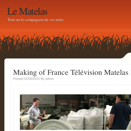
Le Matelas
Tout sur le compagnon de vos nuits
Making of France Télévision Matelas 
Posted 01/06/2015
By
admin