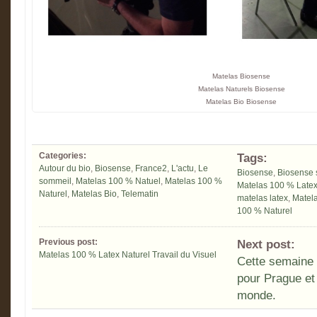
Matelas Biosense
Matelas Naturels Biosense
Matelas Bio Biosense
Categories:
Tags:
Autour du bio
,
Biosense
,
France2
,
L'actu
,
Le
Biosense
,
Biosense 
sommeil
,
Matelas 100 % Natuel
,
Matelas 100 %
Matelas 100 % Latex
Naturel
,
Matelas Bio
,
Telematin
matelas latex
,
Matela
100 % Naturel
Previous post:
Next post:
Matelas 100 % Latex Naturel Travail du Visuel
Cette semaine 
pour Prague et
monde.